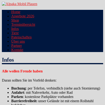
Zum
Inhalt
Alpaka Mobil Plauen
Home
springen
Angebote 2026
Shop
Terminübersicht
Infos
Tiere
Patenschaften
Über uns
Partner
Kontakt
Infos
Alle wollen Freude haben
Daran sollten Sie im Vorfeld denken:
Buchung
: per Telefon, verbindlich (siehe auch Stornierung)
Anfahrt
: mit Nahverkehr, Auto oder Rad
Parken
: kostenlose Parkplätze vorhanden
Barrierefreiheit:
unser Gelände ist mit einem Rollstuhl