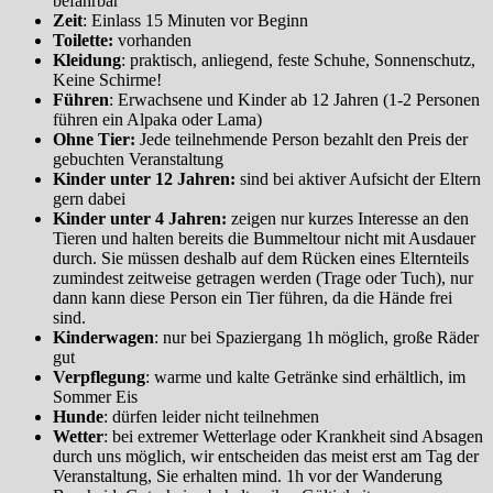
befahrbar
Zeit
: Einlass 15 Minuten vor Beginn
Toilette:
vorhanden
Kleidung
: praktisch, anliegend, feste Schuhe, Sonnenschutz,
Keine Schirme!
Führen
: Erwachsene und Kinder ab 12 Jahren (1-2 Personen
führen ein Alpaka oder Lama)
Ohne Tier:
Jede teilnehmende Person bezahlt den Preis der
gebuchten Veranstaltung
Kinder unter 12 Jahren:
sind bei aktiver Aufsicht der Eltern
gern dabei
Kinder unter 4 Jahren:
zeigen nur kurzes Interesse an den
Tieren und halten bereits die Bummeltour nicht mit Ausdauer
durch. Sie müssen deshalb auf dem Rücken eines Elternteils
zumindest zeitweise getragen werden (Trage oder Tuch), nur
dann kann diese Person ein Tier führen, da die Hände frei
sind.
Kinderwagen
: nur bei Spaziergang 1h möglich, große Räder
gut
Verpflegung
: warme und kalte Getränke sind erhältlich, im
Sommer Eis
Hunde
: dürfen leider nicht teilnehmen
Wetter
: bei extremer Wetterlage oder Krankheit sind Absagen
durch uns möglich, wir entscheiden das meist erst am Tag der
Veranstaltung, Sie erhalten mind. 1h vor der Wanderung