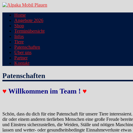
Zum
Inhalt
Alpaka Mobil Plauen
Home
springen
Angebote 2026
Shop
Terminübersicht
Infos
Tiere
Patenschaften
Über uns
Partner
Kontakt
Patenschaften
♥
Willkommen im Team !
♥
Schön, dass du dich für eine Patenschaft für unsere Tiere interessiers
dir oder einem anderen tierlieben Menschen eine große Freude bereit
und Einstreu sicherzustellen, die Weiden, Ställe und nötigen Maschin
lassen und wetter- oder gesundheitsbedingte Einnahmeverluste etwas