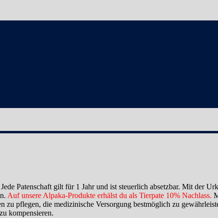
t. Jede Patenschaft gilt für 1 Jahr und ist steuerlich absetzbar. Mit d
en.
Auf unsere Alpaka-Produkte erhälst du als Tierpate 10% Nachlass.
Mi
en zu pflegen, die medizinische Versorgung bestmöglich zu gewährleiste
 zu kompensieren.