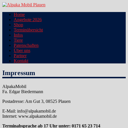
Zum
Inhalt
Alpaka Mobil Plauen
Home
springen
Angebote 2026
Shop
Terminübersicht
Infos
Tiere
Patenschaften
Über uns
Partner
Kontakt
Impressum
AlpakaMobil
Fa. Edgar Biedermann
Postadresse: Am Gut 3, 08525 Plauen
E-Mail: info@alpakamobil.de
Internet: www.alpakamobil.de
Terminabsprache ab 17 Uhr unter: 0171 65 23 714